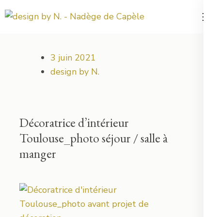
Aller
au
Votre projet déco démarre ici !
design by N.
contenu
(Pressez
3 juin 2021
Entrée)
design by N.
Décoratrice d’intérieur
Toulouse_photo séjour / salle à
manger