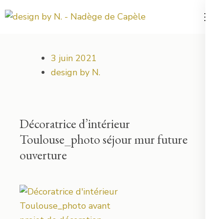
Aller
au
Votre projet déco démarre ici !
design by N.
contenu
(Pressez
3 juin 2021
Entrée)
design by N.
Décoratrice d’intérieur
Toulouse_photo séjour mur future
ouverture