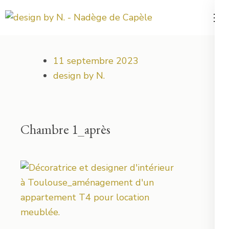
Aller
au
Votre projet déco démarre ici !
design by N.
contenu
(Pressez
11 septembre 2023
Entrée)
design by N.
Chambre 1_après