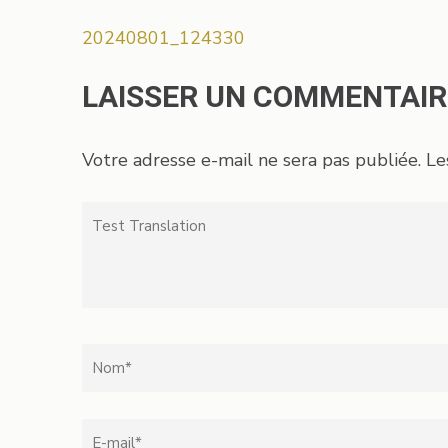
Navigation
20240801_124330
de
l’article
LAISSER UN COMMENTAIR
Votre adresse e-mail ne sera pas publiée.
Le
Test
Translation
Nom
*
Email
*