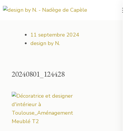
Aller
au
Votre projet déco démarre ici !
design by N.
contenu
(Pressez
11 septembre 2024
Entrée)
design by N.
20240801_124428