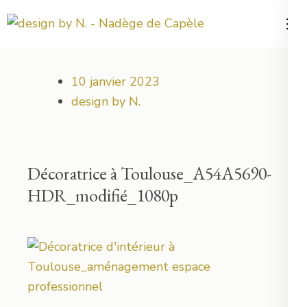
Aller
au
Votre projet déco démarre ici !
design by N.
contenu
(Pressez
10 janvier 2023
Entrée)
design by N.
Décoratrice à Toulouse_A54A5690-
HDR_modifié_1080p