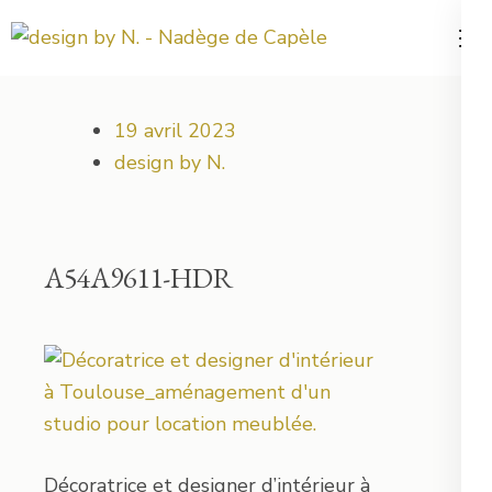
Aller
au
Votre projet déco démarre ici !
design by N.
contenu
(Pressez
19 avril 2023
Entrée)
design by N.
A54A9611-HDR
Décoratrice et designer d’intérieur à