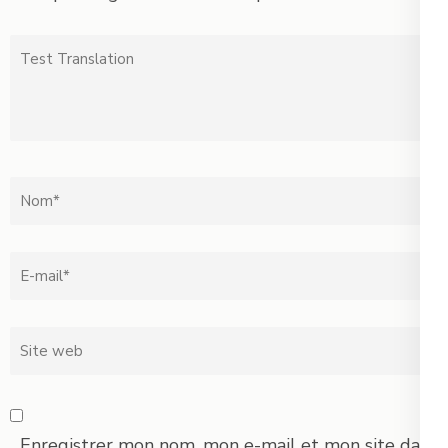
Test
Translation
Nom
*
Email
*
Site
web
Enregistrer mon nom, mon e-mail et mon site dans