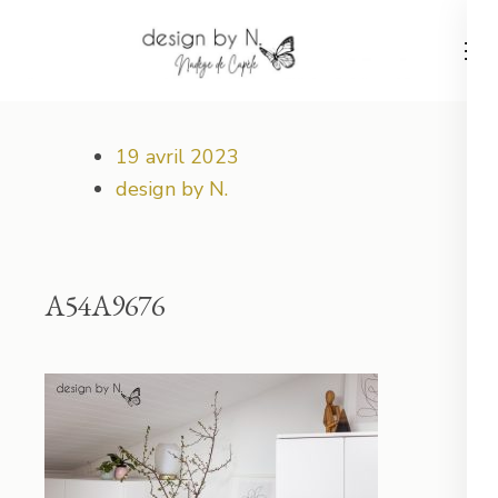
Aller
au
contenu
Votre projet déco démarre ici !
design by N.
(Pressez
Entrée)
19 avril 2023
design by N.
A54A9676