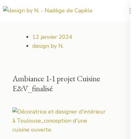
Aller
au
Votre projet déco démarre ici !
design by N.
contenu
(Pressez
12 janvier 2024
Entrée)
design by N.
Ambiance 1-1 projet Cuisine
E&V_finalisé