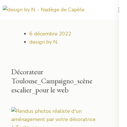
Aller
au
Votre projet déco démarre ici !
design by N.
contenu
(Pressez
6 décembre 2022
Entrée)
design by N.
Décorateur
Toulouse_Campaigno_scène
escalier_pour le web