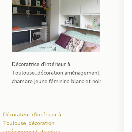
Décoratrice d’intérieur à
Toulouse_décoration aménagement
chambre jeune féminine blanc et noir
Navigation
Décorateur d’intérieur à
de
Toulouse_décoration
l’article
aménagement chambre