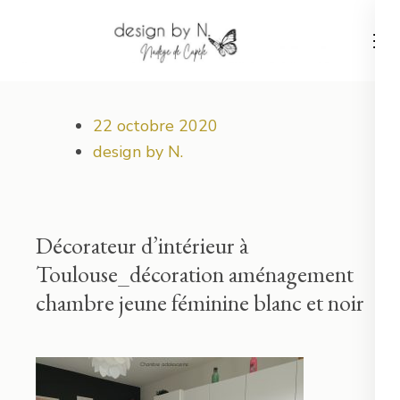
Aller
au
contenu
Votre projet déco démarre ici !
design by N.
(Pressez
Entrée)
22 octobre 2020
design by N.
Décorateur d’intérieur à
Toulouse_décoration aménagement
chambre jeune féminine blanc et noir