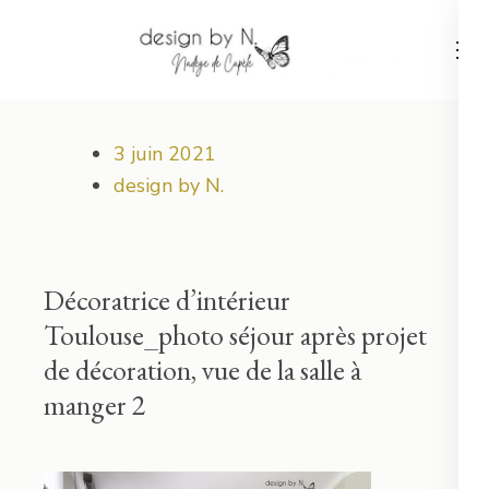
Aller
au
contenu
Votre projet déco démarre ici !
design by N.
(Pressez
Entrée)
3 juin 2021
design by N.
Décoratrice d’intérieur
Toulouse_photo séjour après projet
de décoration, vue de la salle à
manger 2