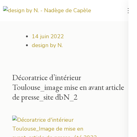
Aller
au
Votre projet déco démarre ici !
design by N.
contenu
(Pressez
14 juin 2022
Entrée)
design by N.
Décoratrice d’intérieur
Toulouse_image mise en avant article
de presse_site dbN_2