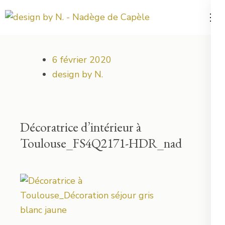
Aller
au
Votre projet déco démarre ici !
design by N.
contenu
(Pressez
6 février 2020
Entrée)
design by N.
Décoratrice d’intérieur à
Toulouse_FS4Q2171-HDR_nad