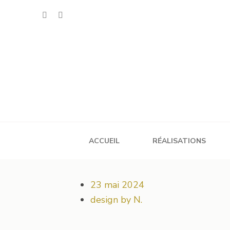
Aller
au
contenu
(Pressez
Entrée)
design by N.
Votre projet déco démarre ici !
ACCUEIL
RÉALISATIONS
23 mai 2024
design by N.