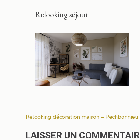
Relooking séjour
Navigation
Relooking décoration maison – Pechbonnieu
de
l’article
LAISSER UN COMMENTAIR