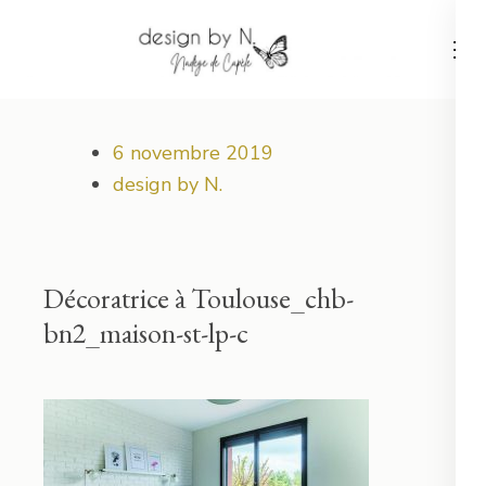
Aller
au
contenu
Votre projet déco démarre ici !
design by N.
(Pressez
Entrée)
6 novembre 2019
design by N.
Décoratrice à Toulouse_chb-
bn2_maison-st-lp-c