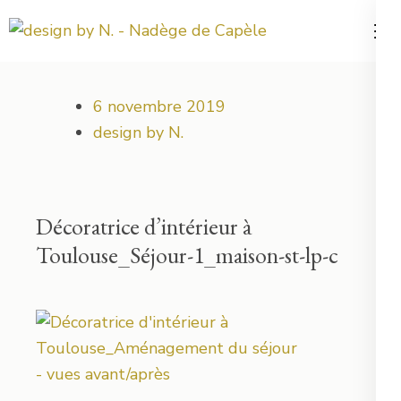
Aller
au
Votre projet déco démarre ici !
design by N.
contenu
(Pressez
6 novembre 2019
Entrée)
design by N.
Décoratrice d’intérieur à
Toulouse_Séjour-1_maison-st-lp-c