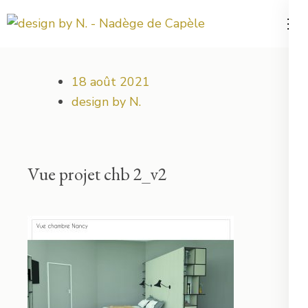
Aller
au
Votre projet déco démarre ici !
design by N.
contenu
(Pressez
18 août 2021
Entrée)
design by N.
Vue projet chb 2_v2