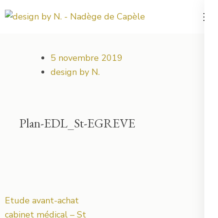
Aller
au
Votre projet déco démarre ici !
design by N.
contenu
(Pressez
5 novembre 2019
Entrée)
design by N.
Plan-EDL_St-EGREVE
Navigation
Etude avant-achat
de
cabinet médical – St